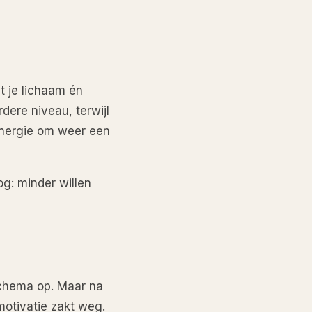
at je lichaam én
rdere niveau, terwijl
energie om weer een
og: minder willen
 schema op. Maar na
 motivatie zakt weg.