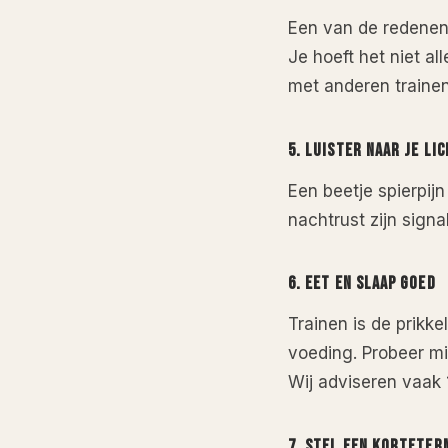
Een van de redenen 
Je hoeft het niet a
met anderen trainen
5.
LUISTER NAAR JE LI
Een beetje spierpij
nachtrust zijn signa
6.
EET EN SLAAP GOED
Trainen is de prikke
voeding. Probeer mi
Wij adviseren vaak 1
7.
STEL EEN KORTETER