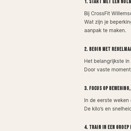
1.
START MET EEN NUL
Bij CrossFit Willems
Wat zijn je beperki
aanpak te maken.
2.
BEGIN MET REGELMAA
Het belangrijkste in
Door vaste momente
3.
FOCUS OP BEWEGING,
In de eerste weken 
De kilo’s en snelhei
4.
TRAIN IN EEN GROEP