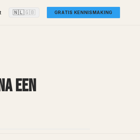
🇳🇱
🇬🇧
t
GRATIS KENNISMAKING
NA EEN