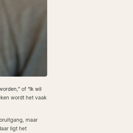
r worden,”
of
“Ik wil
weken wordt het vaak
ooruitgang, maar
ar ligt het