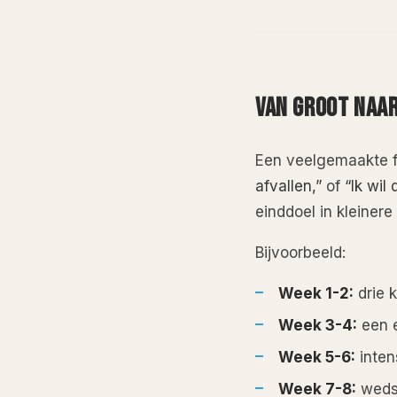
VAN GROOT NAAR
Een veelgemaakte f
afvallen,”
of
“Ik wil
einddoel in kleinere
Bijvoorbeeld:
Week 1-2:
drie k
Week 3-4:
een e
Week 5-6:
intens
Week 7-8:
wedst