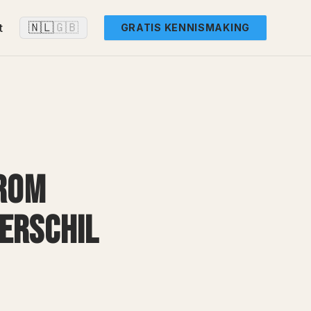
🇳🇱
🇬🇧
t
GRATIS KENNISMAKING
AROM
VERSCHIL