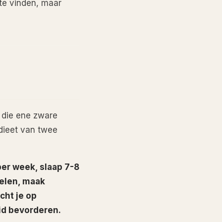
 te vinden, maar
t die ene zware
 dieet van twee
per week, slaap 7-8
delen, maak
cht je op
id bevorderen.