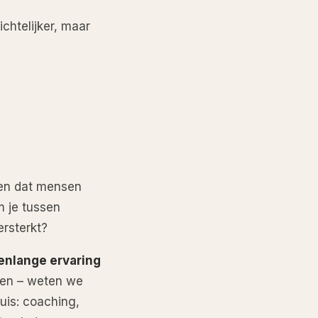
chtelijker, maar
zien dat mensen
m je tussen
ersterkt?
renlange ervaring
ten – weten we
uis: coaching,