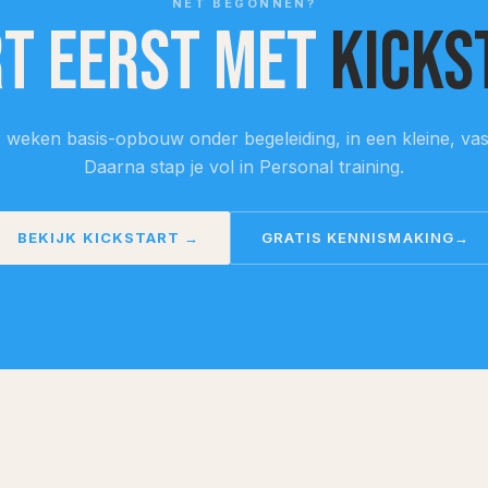
NET BEGONNEN?
t eerst met
Kicks
 weken basis-opbouw onder begeleiding, in een kleine, vas
Daarna stap je vol in Personal training.
BEKIJK
KICKSTART
→
GRATIS KENNISMAKING
→