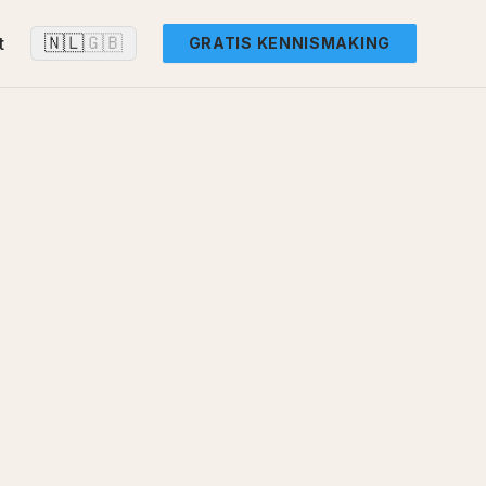
🇳🇱
🇬🇧
t
GRATIS KENNISMAKING