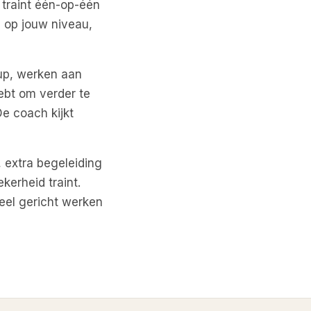
 traint één-op-één
 op jouw niveau,
up, werken aan
hebt om verder te
De coach kijkt
, extra begeleiding
kerheid traint.
heel gericht werken