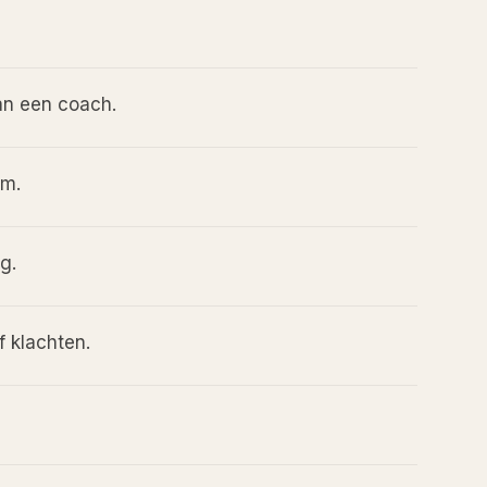
an een coach.
am.
g.
f klachten.