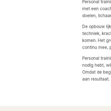
Personal train
met een coach
doelen, licha
De opbouw lij
techniek, krach
komen. Het gro
continu mee, p
Personal train
nodig hebt, wi
Omdat de begel
aan resultaat.