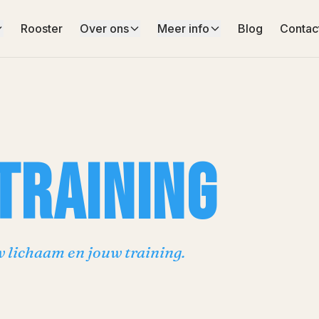
Rooster
Over ons
Meer info
Blog
Contac
TRAINING
w lichaam en jouw training.