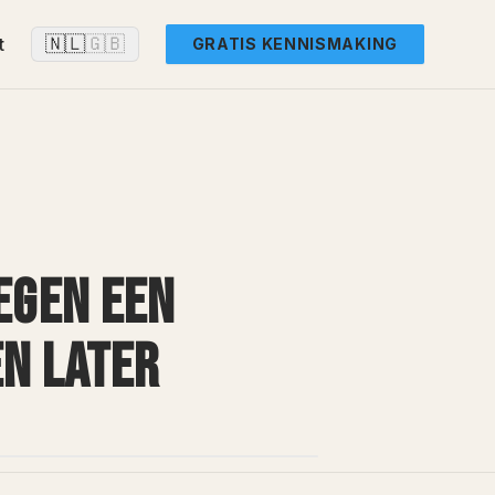
🇳🇱
🇬🇧
t
GRATIS KENNISMAKING
EGEN EEN
EN LATER