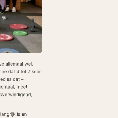
we allemaal wel.
ee dat 4 tot 7 keer
ecies dat –
 mentaal, moet
 overweldigend,
angrijk is en