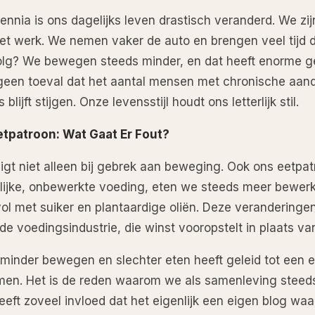
ennia is ons dagelijks leven drastisch veranderd. We zij
het werk. We nemen vaker de auto en brengen veel tijd 
lg? We bewegen steeds minder, en dat heeft enorme g
 geen toeval dat het aantal mensen met chronische aan
blijft stijgen. Onze levensstijl houdt ons letterlijk stil.
tpatroon: Wat Gaat Er Fout?
igt niet alleen bij gebrek aan beweging. Ook ons eetpat
rlijke, onbewerkte voeding, eten we steeds meer bewer
l met suiker en plantaardige oliën. Deze veranderingen
de voedingsindustrie, die winst vooropstelt in plaats v
minder bewegen en slechter eten heeft geleid tot een e
en. Het is de reden waarom we als samenleving steeds
eft zoveel invloed dat het eigenlijk een eigen blog waar