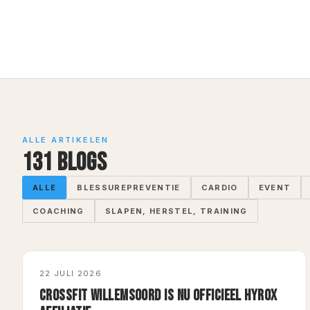
ALLE ARTIKELEN
131
BLOG
S
ALLE
BLESSUREPREVENTIE
CARDIO
EVENT
COACHING
SLAPEN, HERSTEL, TRAINING
NIEUWS
22 JULI 2026
CROSSFIT WILLEMSOORD IS NU OFFICIEEL HYROX