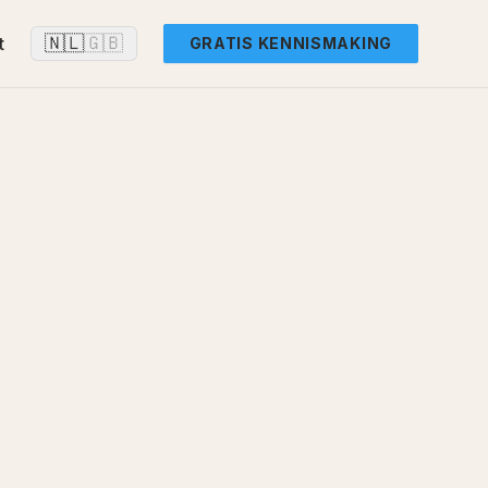
🇳🇱
🇬🇧
t
GRATIS KENNISMAKING